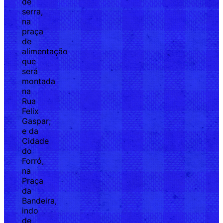
de
serra,
na
praça
de
alimentação
que
será
montada
na
Rua
Felix
Gaspar;
e da
Cidade
do
Forró,
na
Praça
da
Bandeira,
indo
de