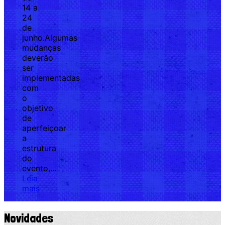
14 a
24
de
junho.Algumas
mudanças
deverão
ser
implementadas
com
o
objetivo
de
aperfeiçoar
a
estrutura
do
evento,...
Leia
mais
Novidades