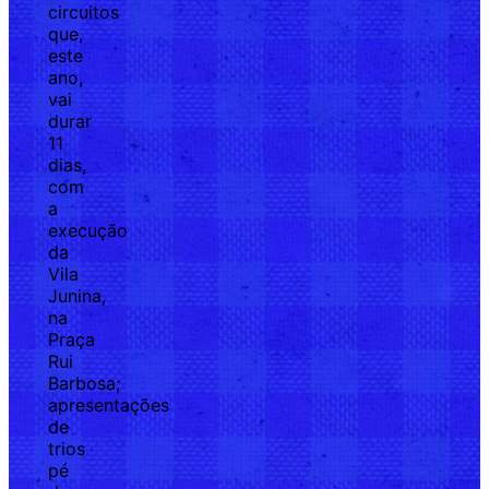
circuitos
que,
este
ano,
vai
durar
11
dias,
com
a
execução
da
Vila
Junina,
na
Praça
Rui
Barbosa;
apresentações
de
trios
pé