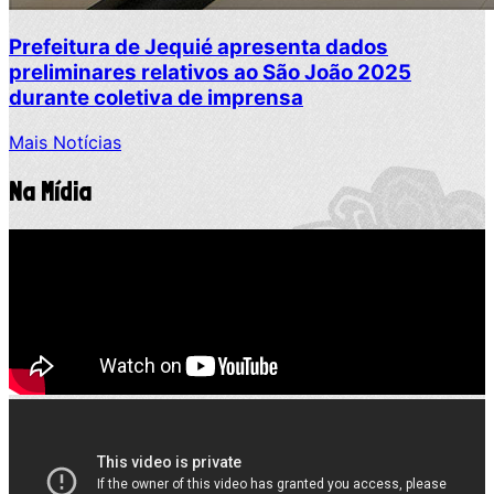
Prefeitura de Jequié apresenta dados
preliminares relativos ao São João 2025
durante coletiva de imprensa
Mais Notícias
Na Mídia